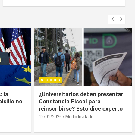
NEGOCIOS
presentar
Trump contiene el déficit
a
comercial de bienes, pero sin
e experto
descenso
19/01/2026
Medio Invitado