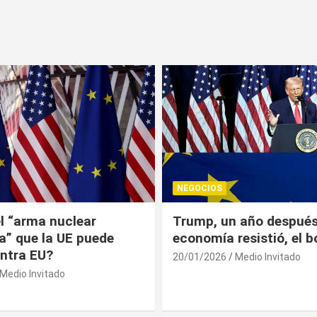
NEGOCIOS
 año después: la
¿Universitarios deben 
esistió, el bolsillo no
Constancia Fiscal par
reinscribirse? Esto dic
Medio Invitado
19/01/2026
Medio Invitado