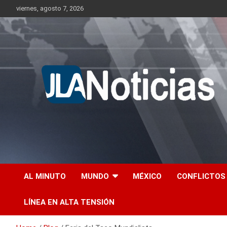
Skip
viernes, agosto 7, 2026
to
content
Información relevante en tiempo real.
Jlanoticias
AL MINUTO
MUNDO
MÉXICO
CONFLICTOS
LÍNEA EN ALTA TENSIÓN