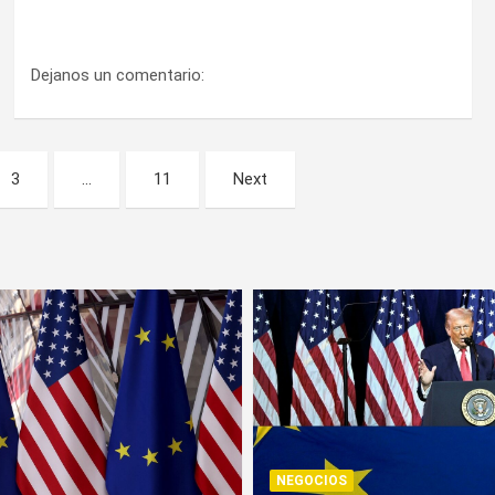
Dejanos un comentario:
3
…
11
Next
NEGOCIOS