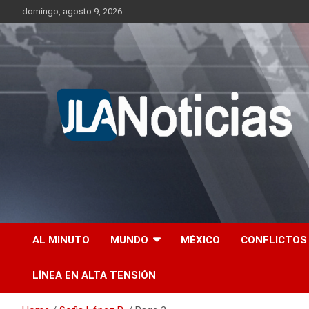
Skip
domingo, agosto 9, 2026
to
content
Información relevante en tiempo real.
Jlanoticias
AL MINUTO
MUNDO
MÉXICO
CONFLICTOS
LÍNEA EN ALTA TENSIÓN