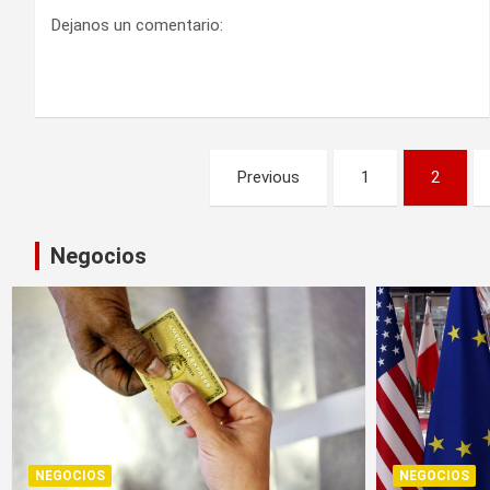
Dejanos un comentario:
Paginación
Previous
1
2
de
entradas
Negocios
NEGOCIOS
NEGOCIOS