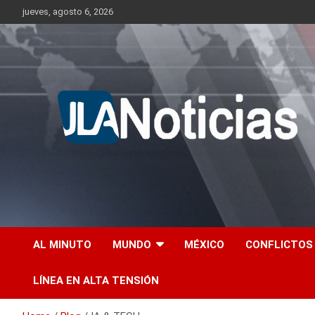
Skip
jueves, agosto 6, 2026
to
content
Información relevante en tiempo real.
Jlanoticias
AL MINUTO
MUNDO
MÉXICO
CONFLICTOS
LÍNEA EN ALTA TENSIÓN