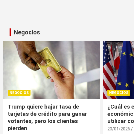
Negocios
NEGOCIOS
NEGOCIOS
¿Cuál es el “arma nuclear
Trump, un
económica” que la UE puede
economía r
utilizar contra EU?
20/01/2026
20/01/2026
Medio Invitado