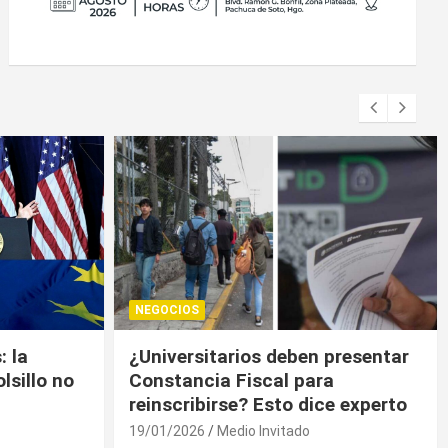
NEGOCIOS
presentar
Trump contiene el déficit
a
comercial de bienes, pero sin
e experto
descenso
19/01/2026
Medio Invitado