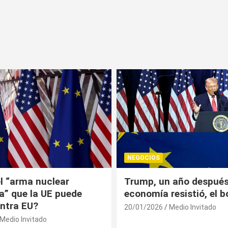
NEGOCIOS
 año después: la
¿Universitarios deben 
esistió, el bolsillo no
Constancia Fiscal par
reinscribirse? Esto dic
Medio Invitado
19/01/2026
Medio Invitado