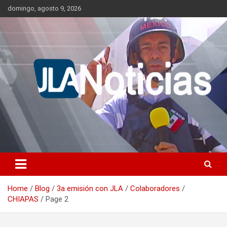
Skip
domingo, agosto 9, 2026
to
content
Información relevante en tiempo real.
Jlanoticias
Home
Blog
3a emisión con JLA
Colaboradores
CHIAPAS
Page 2