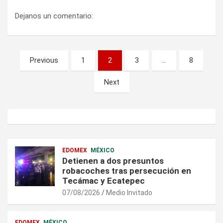
Dejanos un comentario:
Paginación
Previous
1
2
3
…
8
de
Next
entradas
EDOMEX
MÉXICO
Detienen a dos presuntos
robacoches tras persecución en
Tecámac y Ecatepec
07/08/2026
Medio Invitado
EDOMEX
MÉXICO