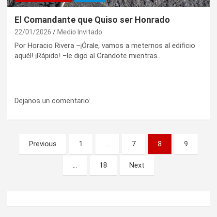
El Comandante que Quiso ser Honrado
22/01/2026
Medio Invitado
Por Horacio Rivera –¡Órale, vamos a meternos al edificio
aquél! ¡Rápido! –le digo al Grandote mientras…
Dejanos un comentario:
Paginación
Previous
1
…
7
8
9
de
…
18
Next
entradas