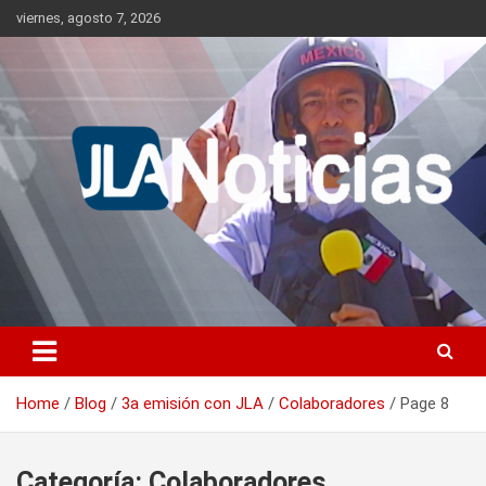
Skip
viernes, agosto 7, 2026
to
content
Información relevante en tiempo real.
Jlanoticias
Home
Blog
3a emisión con JLA
Colaboradores
Page 8
Categoría:
Colaboradores