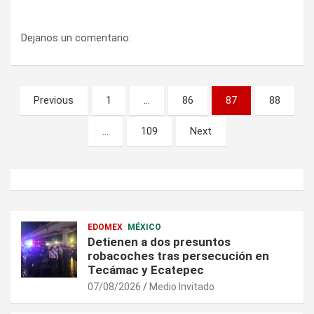
Dejanos un comentario:
Paginación
Previous
1
…
86
87
88
de
…
109
Next
entradas
EDOMEX
MÉXICO
Detienen a dos presuntos
robacoches tras persecución en
Tecámac y Ecatepec
07/08/2026
Medio Invitado