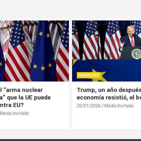
NEGOCIOS
 año después: la
¿Universitarios deben 
esistió, el bolsillo no
Constancia Fiscal par
reinscribirse? Esto dic
Medio Invitado
19/01/2026
Medio Invitado