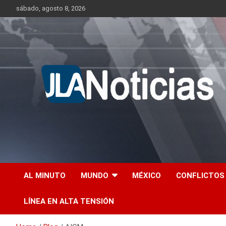
Skip
sábado, agosto 8, 2026
to
content
Información relevante en tiempo real.
Jlanoticias
AL MINUTO
MUNDO
MÉXICO
CONFLICTOS
LÍNEA EN ALTA TENSIÓN