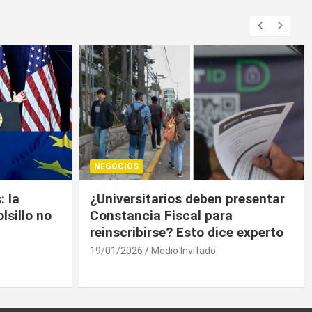
NEGOCIOS
presentar
Trump contiene el déficit
a
comercial de bienes, pero sin
e experto
descenso
19/01/2026
Medio Invitado