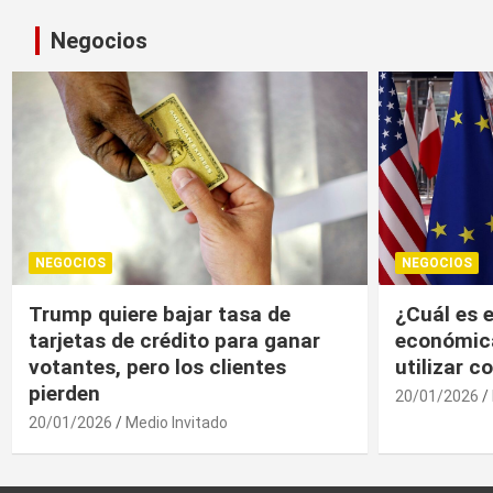
Negocios
NEGOCIOS
NEGOCIOS
¿Cuál es el “arma nuclear
Trump, un
económica” que la UE puede
economía r
utilizar contra EU?
20/01/2026
20/01/2026
Medio Invitado