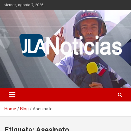
Skip
viernes, agosto 7, 2026
to
content
Información relevante en tiempo real.
Jlanoticias
Home
Blog
Asesinato
Etiqueta:
Asesinato