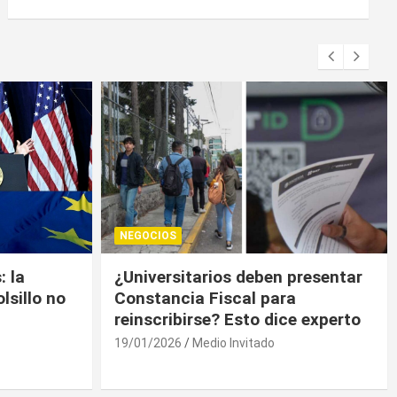
NEGOCIOS
presentar
Trump contiene el déficit
a
comercial de bienes, pero sin
e experto
descenso
19/01/2026
Medio Invitado