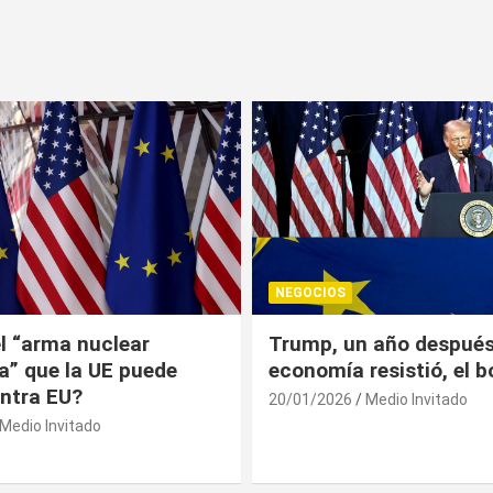
NEGOCIOS
 año después: la
¿Universitarios deben 
esistió, el bolsillo no
Constancia Fiscal par
reinscribirse? Esto dic
Medio Invitado
19/01/2026
Medio Invitado