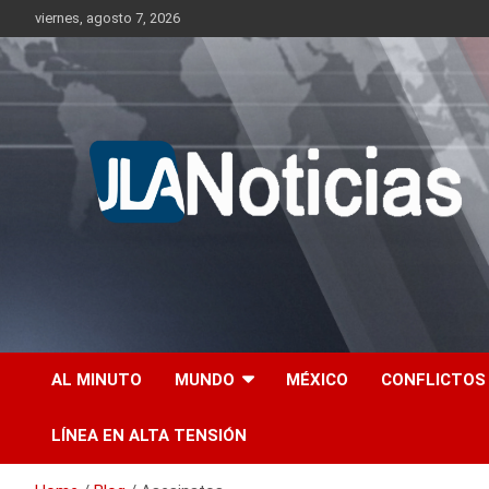
Skip
viernes, agosto 7, 2026
to
content
Información relevante en tiempo real.
Jlanoticias
AL MINUTO
MUNDO
MÉXICO
CONFLICTOS
LÍNEA EN ALTA TENSIÓN