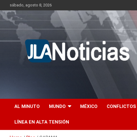
Skip
sábado, agosto 8, 2026
to
content
Información relevante en tiempo real.
Jlanoticias
AL MINUTO
MUNDO
MÉXICO
CONFLICTOS
LÍNEA EN ALTA TENSIÓN