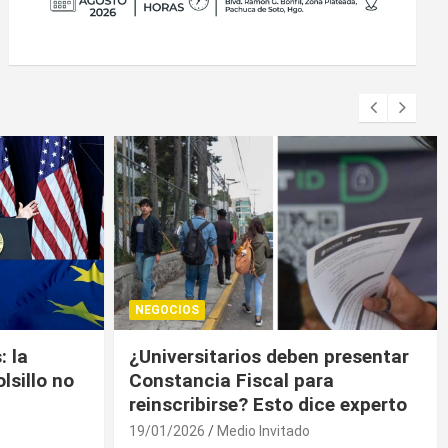
NEGOCIOS
presentar
Trump contiene el déficit
a
comercial de bienes, pero sin
e experto
descenso
19/01/2026
Medio Invitado