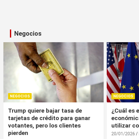
Negocios
NEGOCIOS
NEGOCIOS
¿Cuál es el “arma nuclear
Trump, un
económica” que la UE puede
economía r
utilizar contra EU?
20/01/2026
20/01/2026
Medio Invitado