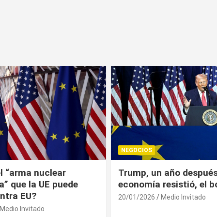
NEGOCIOS
 año después: la
¿Universitarios deben 
esistió, el bolsillo no
Constancia Fiscal par
reinscribirse? Esto dic
Medio Invitado
19/01/2026
Medio Invitado