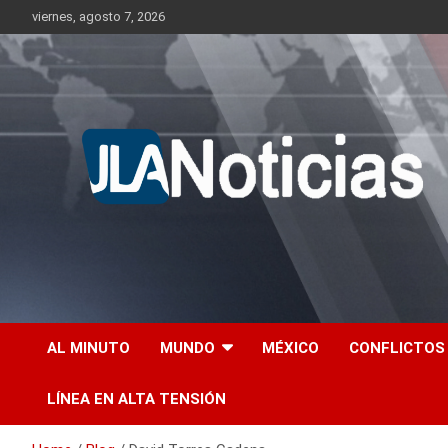
Skip
viernes, agosto 7, 2026
to
content
Información relevante en tiempo real.
Jlanoticias
AL MINUTO
MUNDO
MÉXICO
CONFLICTOS
LÍNEA EN ALTA TENSIÓN