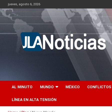
Skip
jueves, agosto 6, 2026
to
content
Información relevante en tiempo real.
Jlanoticias
AL MINUTO
MUNDO
MÉXICO
CONFLICTOS
LÍNEA EN ALTA TENSIÓN