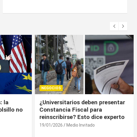
NEGOCIOS
presentar
Trump contiene el déficit
a
comercial de bienes, pero sin
e experto
descenso
19/01/2026
Medio Invitado