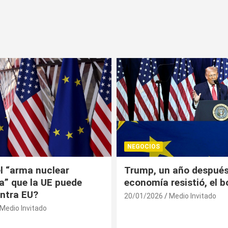
NEGOCIOS
 año después: la
¿Universitarios deben 
esistió, el bolsillo no
Constancia Fiscal par
reinscribirse? Esto dic
Medio Invitado
19/01/2026
Medio Invitado