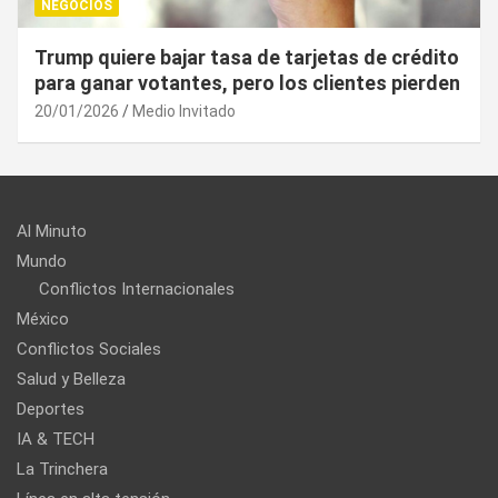
NEGOCIOS
¿Cuál es el “arma nuclear económica” que la
UE puede utilizar contra EU?
20/01/2026
Medio Invitado
Al Minuto
Mundo
Conflictos Internacionales
México
Conflictos Sociales
Salud y Belleza
Deportes
IA & TECH
La Trinchera