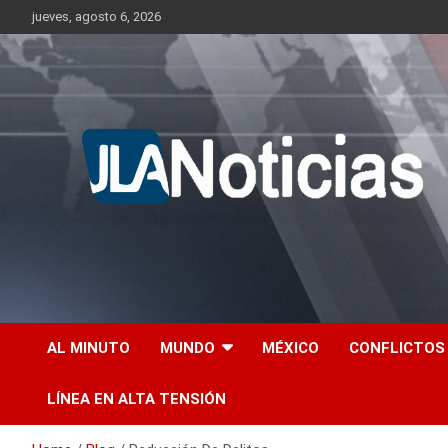
Skip
jueves, agosto 6, 2026
to
content
Información relevante en tiempo real.
Jlanoticias
AL MINUTO
MUNDO
MÉXICO
CONFLICTOS
LÍNEA EN ALTA TENSIÓN