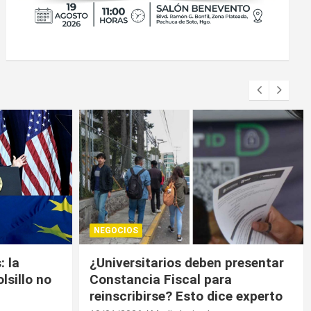
NEGOCIOS
presentar
Trump contiene el déficit
a
comercial de bienes, pero sin
e experto
descenso