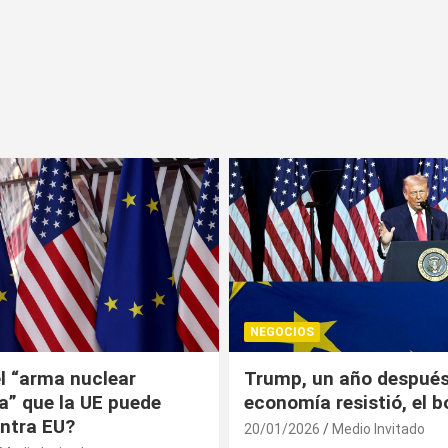
NEGOCIOS
 año después: la
¿Universitarios deben 
esistió, el bolsillo no
Constancia Fiscal par
reinscribirse? Esto dic
Medio Invitado