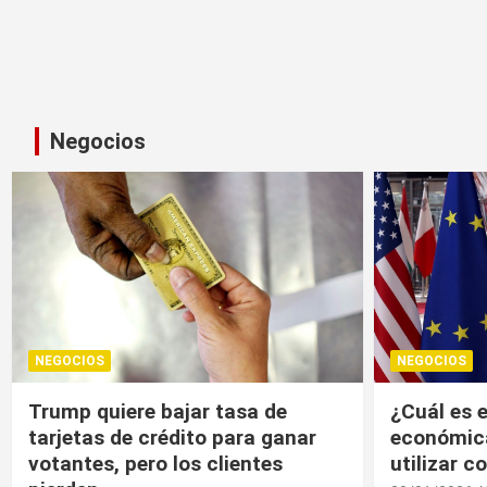
Negocios
NEGOCIOS
NEGOCIOS
¿Cuál es el “arma nuclear
Trump, un
económica” que la UE puede
economía r
utilizar contra EU?
20/01/2026