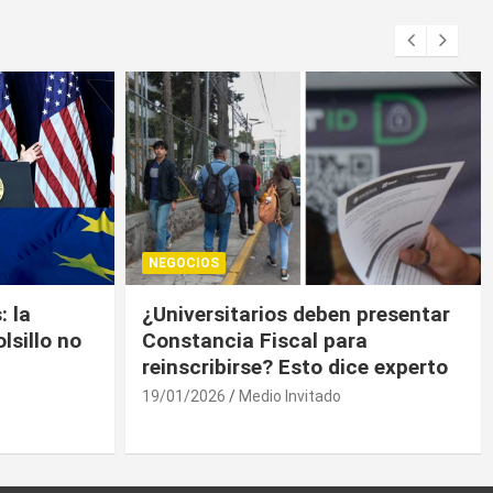
NEGOCIOS
presentar
Trump contiene el déficit
a
comercial de bienes, pero sin
e experto
descenso
19/01/2026
Medio Invitado