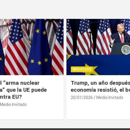
NEGOCIOS
 año después: la
¿Universitarios deben 
esistió, el bolsillo no
Constancia Fiscal par
reinscribirse? Esto dic
Medio Invitado
19/01/2026
Medio Invitado