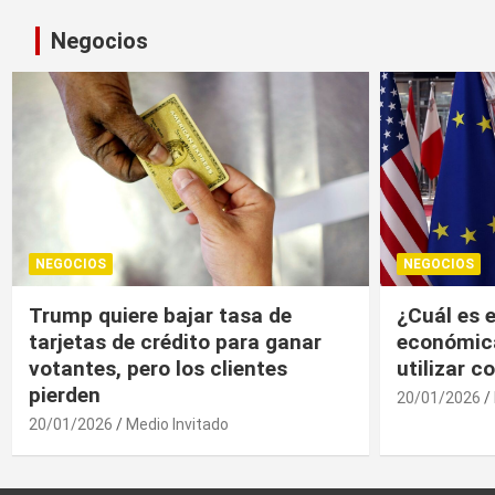
Negocios
NEGOCIOS
NEGOCIOS
¿Cuál es el “arma nuclear
Trump, un
económica” que la UE puede
economía r
utilizar contra EU?
20/01/2026
20/01/2026
Medio Invitado