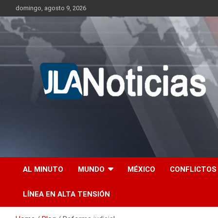
Skip
domingo, agosto 9, 2026
to
content
Información relevante en tiempo real.
Jlanoticias
AL MINUTO
MUNDO
MÉXICO
CONFLICTOS
LÍNEA EN ALTA TENSIÓN