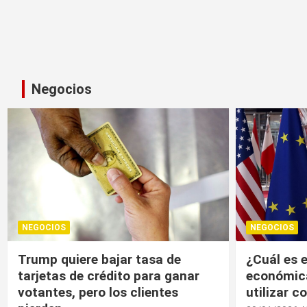
Negocios
NEGOCIOS
NEGOCIOS
¿Cuál es el “arma nuclear
Trump, un
económica” que la UE puede
economía r
utilizar contra EU?
20/01/2026