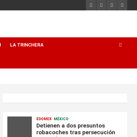
H
LA TRINCHERA
EDOMEX
MÉXICO
Detienen a dos presuntos
robacoches tras persecución