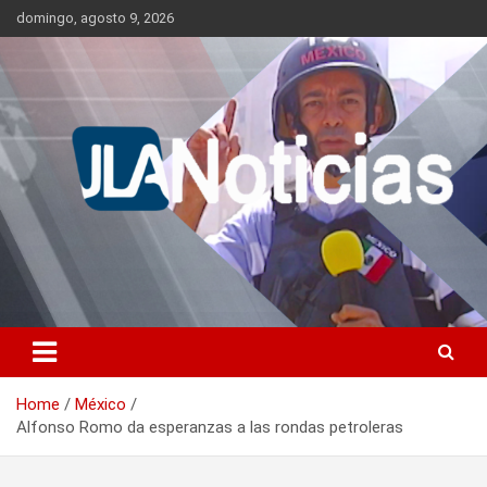
Skip
domingo, agosto 9, 2026
to
content
Información relevante en tiempo real.
Jlanoticias
Home
México
Alfonso Romo da esperanzas a las rondas petroleras