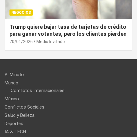
NEGOCIOS
¿Cuál es el “arma nuclear económica” que la
UE puede utilizar contra EU?
20/01/2026
Medio Invitado
Al Minuto
Mundo
Conflictos Internacionales
México
Conflictos Sociales
Salud y Belleza
Deportes
IA & TECH