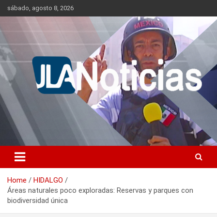
Skip
sábado, agosto 8, 2026
to
content
Información relevante en tiempo real.
Jlanoticias
Home
HIDALGO
Áreas naturales poco exploradas: Reservas y parques con
biodiversidad única