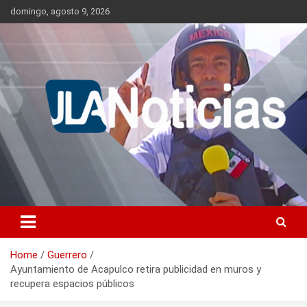
Skip
domingo, agosto 9, 2026
to
content
Información relevante en tiempo real.
Jlanoticias
Home
Guerrero
Ayuntamiento de Acapulco retira publicidad en muros y
recupera espacios públicos