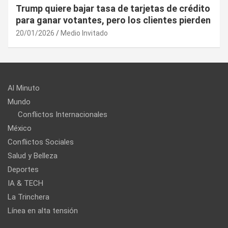
¿Cuál es el “arma nuclear económica” que la
UE puede utilizar contra EU?
20/01/2026
Medio Invitado
Al Minuto
Mundo
Conflictos Internacionales
México
Conflictos Sociales
Salud y Belleza
Deportes
IA & TECH
La Trinchera
Línea en alta tensión