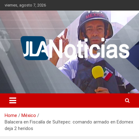
Skip
viernes, agosto 7, 2026
to
content
Información relevante en tiempo real.
Jlanoticias
Home
México
Balacera en Fiscalía de Sultepec: comando armado en Edomex
deja 2 heridos