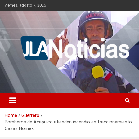
Skip
viernes, agosto 7, 2026
to
content
Información relevante en tiempo real.
Jlanoticias
Home
Guerrero
Bomberos de Acapulco atienden incendio en fraccionamiento
Casas Homex