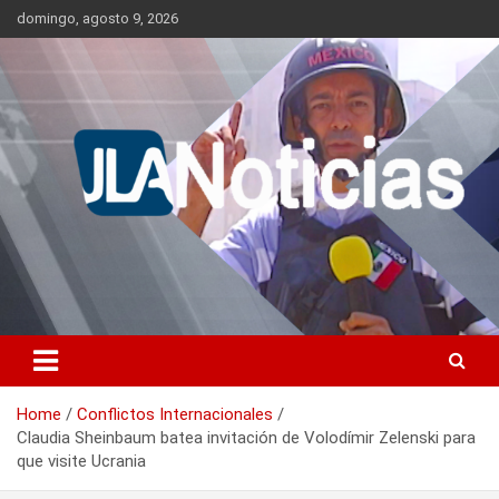
Skip
domingo, agosto 9, 2026
to
content
Información relevante en tiempo real.
Jlanoticias
Home
Conflictos Internacionales
Claudia Sheinbaum batea invitación de Volodímir Zelenski para
que visite Ucrania