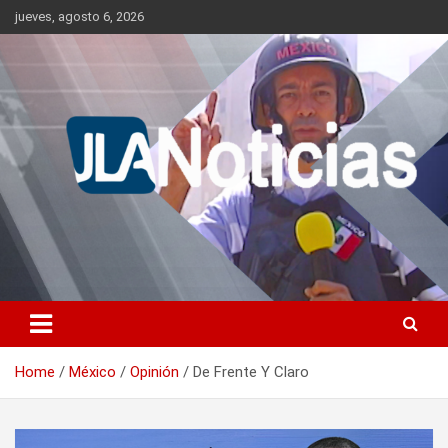
Skip
jueves, agosto 6, 2026
to
content
Información relevante en tiempo real.
Jlanoticias
Home
México
Opinión
De Frente Y Claro