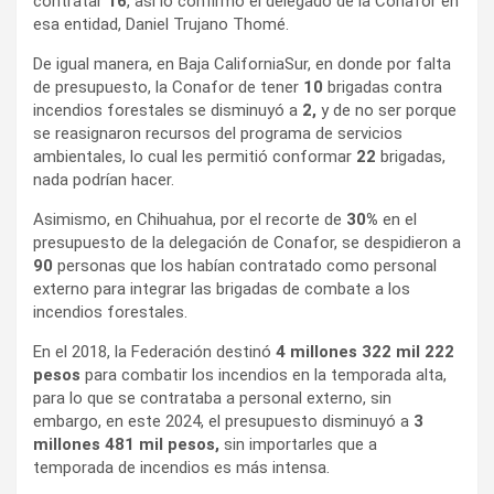
contratar
16
, así lo confirmó el delegado de la Conafor en
esa entidad, Daniel Trujano Thomé.
De igual manera, en Baja CaliforniaSur, en donde por falta
de presupuesto, la Conafor de tener
10
brigadas contra
incendios forestales se disminuyó a
2,
y de no ser porque
se reasignaron recursos del programa de servicios
ambientales, lo cual les permitió conformar
22
brigadas,
nada podrían hacer.
Asimismo, en Chihuahua, por el recorte de
30%
en el
presupuesto de la delegación de Conafor, se despidieron a
90
personas que los habían contratado como personal
externo para integrar las brigadas de combate a los
incendios forestales.
En el 2018, la Federación destinó
4 millones 322 mil 222
pesos
para combatir los incendios en la temporada alta,
para lo que se contrataba a personal externo, sin
embargo, en este 2024, el presupuesto disminuyó a
3
millones 481 mil pesos,
sin importarles que a
temporada de incendios es más intensa.