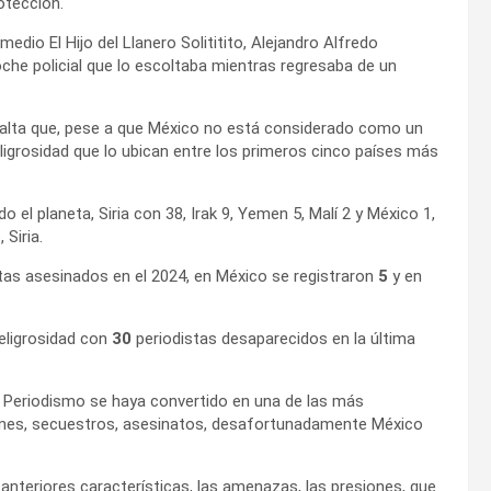
otección.
dio El Hijo del Llanero Solititito, Alejandro Alfredo
che policial que lo escoltaba mientras regresaba de un
esalta que, pese a que México no está considerado como un
ligrosidad que lo ubican entre los primeros cinco países más
 el planeta, Siria con 38, Irak 9, Yemen 5, Malí 2 y México 1,
 Siria.
tas asesinados en el 2024, en México se registraron
5
y en
eligrosidad con
30
periodistas desaparecidos en la última
l Periodismo se haya convertido en una de las más
ciones, secuestros, asesinatos, desafortunadamente México
 anteriores características, las amenazas, las presiones, que