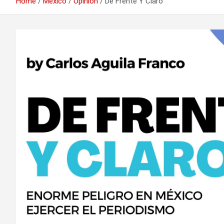
Home
México
Opinión
De Frente Y Claro