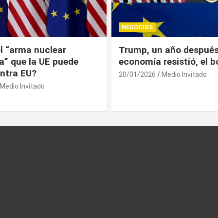
NEGOCIOS
 año después: la
¿Universitarios deben 
esistió, el bolsillo no
Constancia Fiscal par
reinscribirse? Esto dic
Medio Invitado
19/01/2026
Medio Invitado