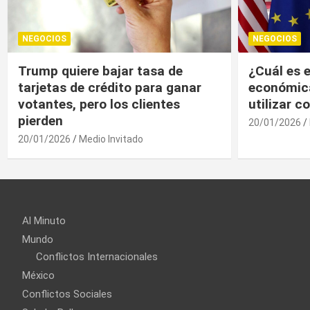
NEGOCIOS
NEGOCIOS
¿Cuál es el “arma nuclear
Trump, un
económica” que la UE puede
economía r
utilizar contra EU?
20/01/2026
20/01/2026
Medio Invitado
Al Minuto
Mundo
Conflictos Internacionales
México
Conflictos Sociales