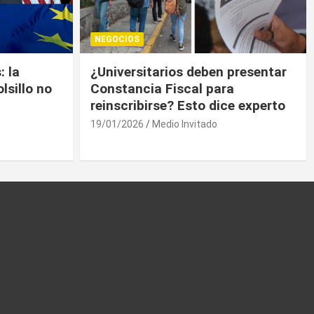
NEGOCIOS
presentar
Trump contiene el déficit
a
comercial de bienes, pero sin
e experto
descenso
19/01/2026
Medio Invitado