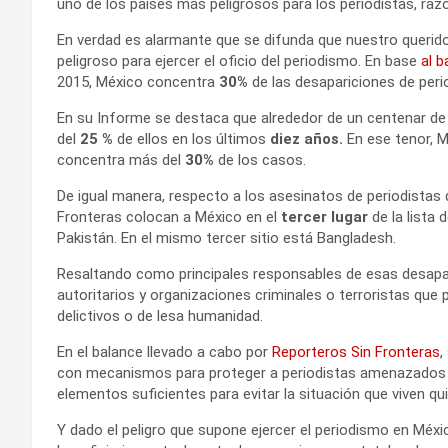
uno de los países más peligrosos para los periodistas, razó
En verdad es alarmante que se difunda que nuestro querid
peligroso para ejercer el oficio del periodismo. En base
al b
2015, México concentra
30%
de las desapariciones de perio
En su Informe se destaca que alrededor de un centenar de
del
25 %
de ellos en los últimos
diez años.
En ese tenor, M
concentra más del
30%
de los casos.
De igual manera, respecto a los asesinatos de periodistas 
Fronteras colocan a México en el
tercer lugar
de la lista 
Pakistán. En el mismo tercer sitio está Bangladesh.
Resaltando como principales responsables de esas desapar
autoritarios y organizaciones criminales o terroristas que 
delictivos o de lesa humanidad.
En el balance llevado a cabo por
Reporteros Sin Fronteras
,
con mecanismos para proteger a periodistas amenazados y 
elementos suficientes para evitar la situación que viven qui
Y dado el peligro que supone ejercer el periodismo en Méx