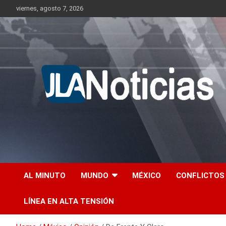
Skip
viernes, agosto 7, 2026
to
content
Información relevante en tiempo real.
Jlanoticias
AL MINUTO
MUNDO
MÉXICO
CONFLICTOS
LÍNEA EN ALTA TENSIÓN