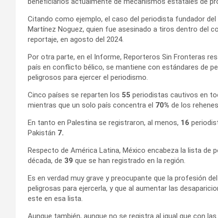
beneficiarios actualmente de mecanismos estatales de pr
Citando como ejemplo, el caso del periodista fundador del me
Martínez Noguez, quien fue asesinado a tiros dentro del co
reportaje, en agosto del 2024.
Por otra parte, en el Informe, Reporteros Sin Fronteras r
país en conflicto bélico, se mantiene con estándares de pe
peligrosos para ejercer el periodismo.
Cinco países se reparten los
55
periodistas cautivos en todo
mientras que un solo país concentra el
70%
de los rehenes,
En tanto en Palestina se registraron, al menos,
16
periodis
Pakistán
7.
Respecto de América Latina, México encabeza la lista de p
década, de
39
que se han registrado en la región.
Es en verdad muy grave y preocupante que la profesión de
peligrosas para ejercerla, y que al aumentar las desapari
este en esa lista.
Aunque también, aunque no se registra al igual que con las