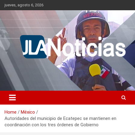
Skip
jueves, agosto 6, 2026
to
content
Información relevante en tiempo real.
Jlanoticias
Home
México
Autoridades del municipio de Ecatepec se mantienen en
coordinación con los tres órdenes de Gobierno