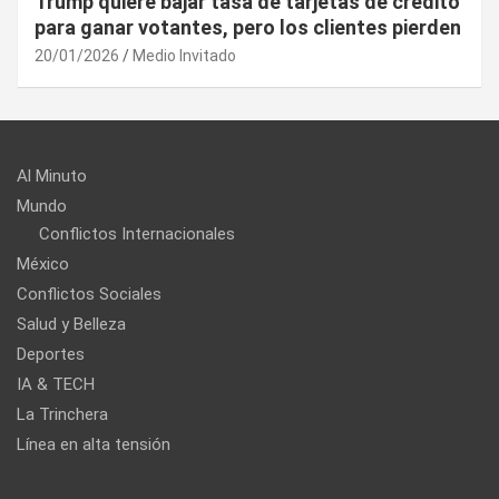
¿Cuál es el “arma nuclear económica” que la
UE puede utilizar contra EU?
20/01/2026
Medio Invitado
Al Minuto
Mundo
Conflictos Internacionales
México
Conflictos Sociales
Salud y Belleza
Deportes
IA & TECH
La Trinchera
Línea en alta tensión