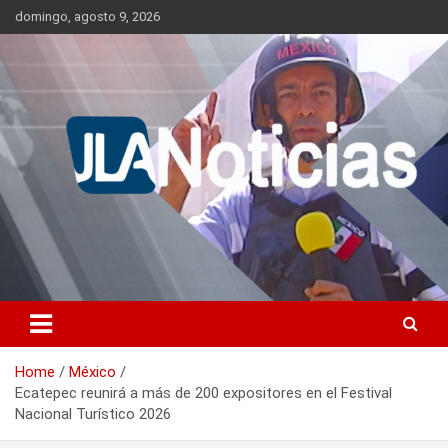
Skip
domingo, agosto 9, 2026
to
content
Información relevante en tiempo real.
Jlanoticias
Home
México
Ecatepec reunirá a más de 200 expositores en el Festival
Nacional Turístico 2026