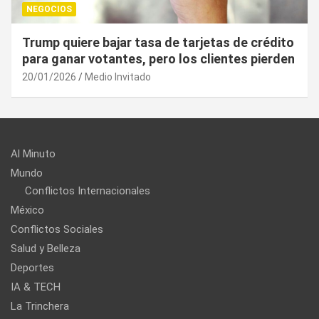
NEGOCIOS
¿Cuál es el “arma nuclear económica” que la
UE puede utilizar contra EU?
20/01/2026
Medio Invitado
Al Minuto
Mundo
Conflictos Internacionales
México
Conflictos Sociales
Salud y Belleza
Deportes
IA & TECH
La Trinchera