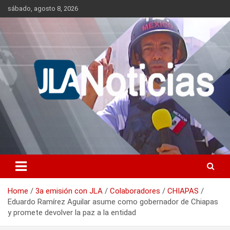
Skip
sábado, agosto 8, 2026
to
content
Información relevante en tiempo real.
Jlanoticias
Home
3a emisión con JLA
Colaboradores
CHIAPAS
Eduardo Ramírez Aguilar asume como gobernador de Chiapas
y promete devolver la paz a la entidad