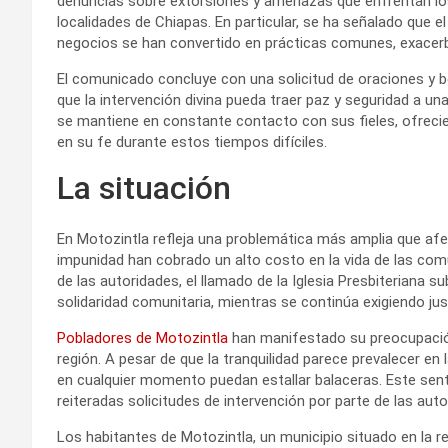
denuncias sobre extorsiones y amenazas que enfrentan los
localidades de Chiapas. En particular, se ha señalado que el
negocios se han convertido en prácticas comunes, exacerba
El comunicado concluye con una solicitud de oraciones y b
que la intervención divina pueda traer paz y seguridad a un
se mantiene en constante contacto con sus fieles, ofreci
en su fe durante estos tiempos difíciles.
La situación
En Motozintla refleja una problemática más amplia que afec
impunidad han cobrado un alto costo en la vida de las comu
de las autoridades, el llamado de la Iglesia Presbiteriana s
solidaridad comunitaria, mientras se continúa exigiendo ju
Pobladores de Motozintla
han manifestado su preocupación
región. A pesar de que la tranquilidad parece prevalecer en 
en cualquier momento puedan estallar balaceras. Este sent
reiteradas solicitudes de intervención por parte de las auto
Los habitantes de Motozintla, un municipio situado en la r