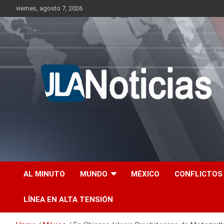
Skip
viernes, agosto 7, 2026
to
content
Información relevante en tiempo real.
Jlanoticias
AL MINUTO
MUNDO
MÉXICO
CONFLICTOS
LÍNEA EN ALTA TENSIÓN