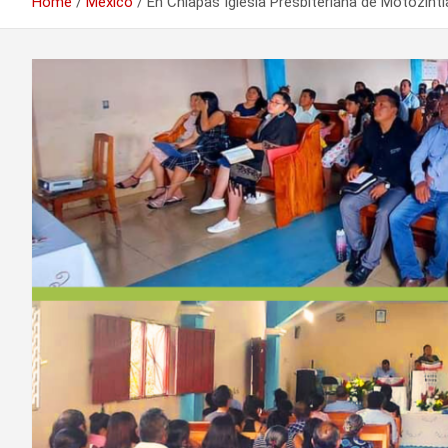
Home
México
En Chiapas Iglesia Presbiteriana de Motozintl