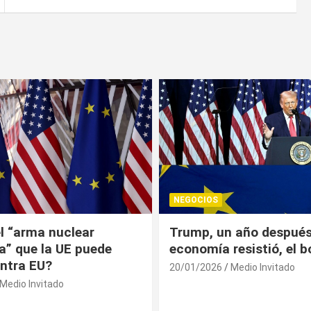
NEGOCIOS
 año después: la
¿Universitarios deben 
esistió, el bolsillo no
Constancia Fiscal par
reinscribirse? Esto dic
Medio Invitado
19/01/2026
Medio Invitado