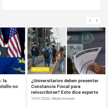
NEGOCIOS
presentar
Trump contiene el déficit
a
comercial de bienes, pero sin
e experto
descenso
19/01/2026
Medio Invitado