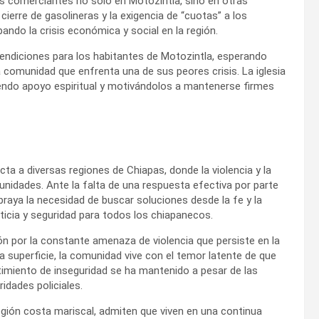
 comerciantes no solo en Motozintla, sino en otras
 cierre de gasolineras y la exigencia de “cuotas” a los
ndo la crisis económica y social en la región.
endiciones para los habitantes de Motozintla, esperando
a comunidad que enfrenta una de sus peores crisis. La iglesia
endo apoyo espiritual y motivándolos a mantenerse firmes
ta a diversas regiones de Chiapas, donde la violencia y la
nidades. Ante la falta de una respuesta efectiva por parte
ubraya la necesidad de buscar soluciones desde la fe y la
sticia y seguridad para todos los chiapanecos.
 por la constante amenaza de violencia que persiste en la
la superficie, la comunidad vive con el temor latente de que
imiento de inseguridad se ha mantenido a pesar de las
ridades policiales.
egión costa mariscal, admiten que viven en una continua