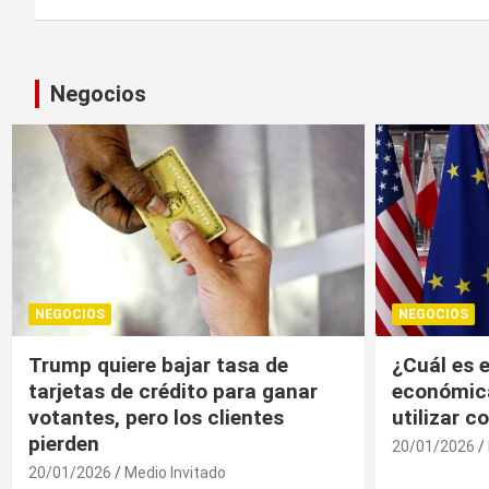
entradas
Negocios
NEGOCIOS
NEGOCIOS
¿Cuál es el “arma nuclear
Trump, un
económica” que la UE puede
economía r
utilizar contra EU?
20/01/2026
20/01/2026
Medio Invitado