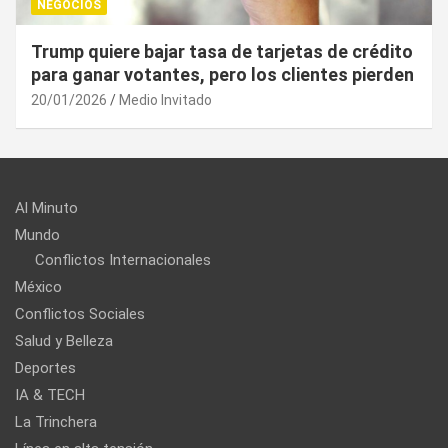
NEGOCIOS
¿Cuál es el “arma nuclear económica” que la
UE puede utilizar contra EU?
20/01/2026
Medio Invitado
Al Minuto
Mundo
Conflictos Internacionales
México
Conflictos Sociales
Salud y Belleza
Deportes
IA & TECH
La Trinchera