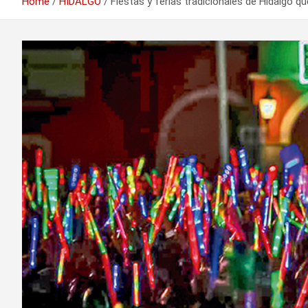
Home
HIDALGO
Fiestas y ferias tradicionales de Hidalgo q