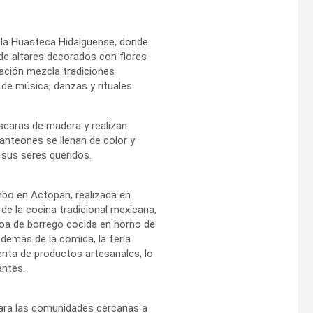
n la Huasteca Hidalguense, donde
de altares decorados con flores
bración mezcla tradiciones
de música, danzas y rituales.
scaras de madera y realizan
anteones se llenan de color y
 sus seres queridos.
mbo en Actopan, realizada en
 de la cocina tradicional mexicana,
coa de borrego cocida en horno de
Además de la comida, la feria
venta de productos artesanales, lo
antes.
para las comunidades cercanas a