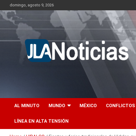
Skip
domingo, agosto 9, 2026
to
content
Información relevante en tiempo real.
Jlanoticias
AL MINUTO
MUNDO
MÉXICO
CONFLICTOS
LÍNEA EN ALTA TENSIÓN