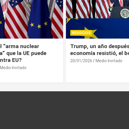
NEGOCIOS
 año después: la
¿Universitarios deben 
esistió, el bolsillo no
Constancia Fiscal par
reinscribirse? Esto dic
Medio Invitado
19/01/2026
Medio Invitado