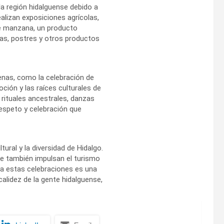
 la región hidalguense debido a
alizan exposiciones agrícolas,
de manzana, un producto
ras, postres y otros productos
genas, como la celebración de
oción y las raíces culturales de
rituales ancestrales, danzas
espeto y celebración que
tural y la diversidad de Hidalgo.
ue también impulsan el turismo
 a estas celebraciones es una
calidez de la gente hidalguense,