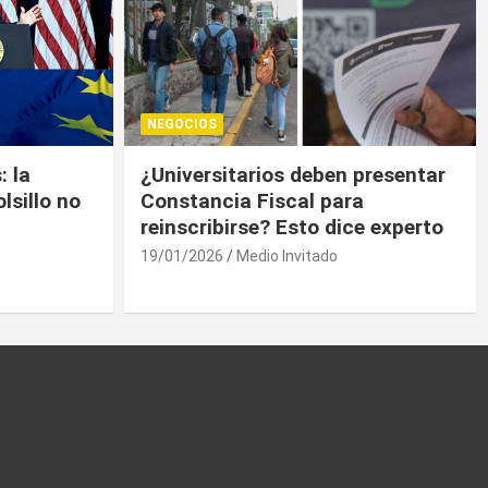
NEGOCIOS
presentar
Trump contiene el déficit
a
comercial de bienes, pero sin
e experto
descenso
19/01/2026
Medio Invitado