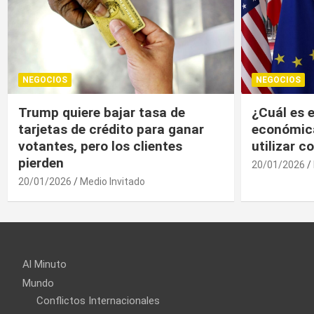
NEGOCIOS
NEGOCIOS
¿Cuál es el “arma nuclear
Trump, un
económica” que la UE puede
economía r
utilizar contra EU?
20/01/2026
20/01/2026
Medio Invitado
Al Minuto
Mundo
Conflictos Internacionales