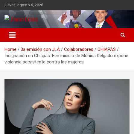
Skip
jueves, agosto 6, 2026
to
content
Información relevante en tiempo real.
Jlanoticias
Home
3a emisión con JLA
Colaboradores
CHIAPAS
Indignación en Chiapas: Feminicidio de Mónica Delgado expone
violencia persistente contra las mujeres