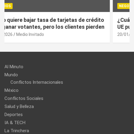
NEGOCIOS
¿Cuál es el “arma nuclear económica” que la
UE puede utilizar contra EU?
20/01/2026
Medio Invitado
Al Minuto
Mundo
Conflictos Internacionales
México
Conflictos Sociales
Salud y Belleza
Deportes
IA & TECH
La Trinchera