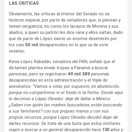
LAS CRITICAS
Obviamente, las críticas al interior del Senado no se
hicieron esperar, por parte de senadores que, si piensan y
tienen vergüenza, no como los lacayos de Morena y sus
aliados, a quien su patrón les dice rana y ellos saltan, dado
que de parte de López existe un enorme desinterés por
los casi
50 mil
desaparecidos en lo que va de este
sexenio,
Kenia López Rabadán, senadora del PAN, señaló que el
dictamen plantea enviar tropas a Panamá a buscar
personas, pero se registraron
49 mil 389
personas
desaparecidas en esta administración y el triple de
asesinatos.
“Vamos a votar, por supuesto, en abstención,
porque no compartimos ni el fondo ni la forma. Desde aquí
le decimos a López Obrador: deje de dañar a México.
¿Saben con quién las madres buscadoras están buscando
a sus familiares? con sus propias manos y con sus
propios recursos, porque López Obrador decidió dejar de
darles recursos
.
Se trata de una burla que estos militares
viajen a buscar a un general desaparecido hace
130
años y