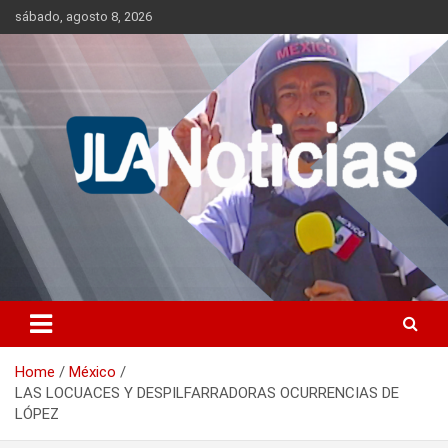
Skip
sábado, agosto 8, 2026
to
content
Información relevante en tiempo real.
Jlanoticias
Home
México
LAS LOCUACES Y DESPILFARRADORAS OCURRENCIAS DE
LÓPEZ