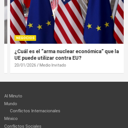
NEGOCIOS
¿Cuál es el “arma nuclear económica” que la
UE puede utilizar contra EU?
20/01/2026
Medio Invitado
Al Minuto
Mundo
Conflictos Internacionales
México
Conflictos Sociales