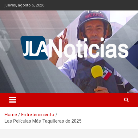
Skip
jueves, agosto 6, 2026
to
content
Información relevante en tiempo real.
Jlanoticias
Home
Entretenimiento
Las Películas Más Taquilleras de 2025