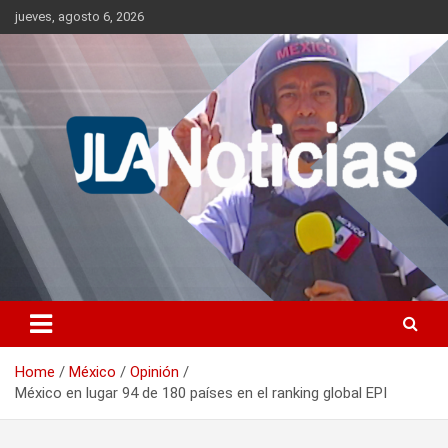
Skip
jueves, agosto 6, 2026
to
content
Información relevante en tiempo real.
Jlanoticias
Home
México
Opinión
México en lugar 94 de 180 países en el ranking global EPI