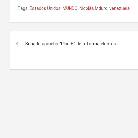
Tags:
Estados Unidos
,
MUNDO
,
Nicolás Mduro
,
venezuela
Navegación
Senado aprueba “Plan B” de reforma electoral
de
entradas