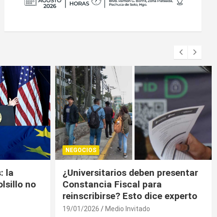
NEGOCIOS
presentar
Trump contiene el déficit
a
comercial de bienes, pero sin
e experto
descenso
19/01/2026
Medio Invitado