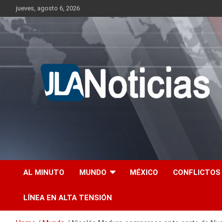
Skip
jueves, agosto 6, 2026
to
content
Información relevante en tiempo real.
Jlanoticias
AL MINUTO
MUNDO
MÉXICO
CONFLICTOS
LÍNEA EN ALTA TENSIÓN