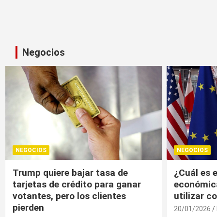
Negocios
NEGOCIOS
NEGOCIOS
¿Cuál es el “arma nuclear
Trump, un
económica” que la UE puede
economía r
utilizar contra EU?
20/01/2026
20/01/2026
Medio Invitado