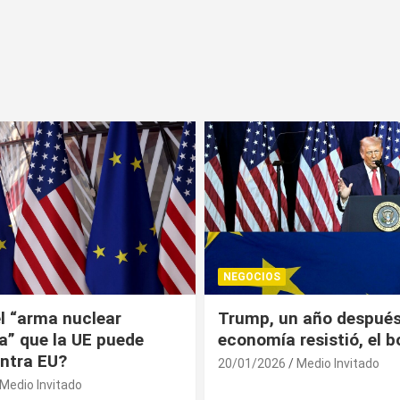
NEGOCIOS
 año después: la
¿Universitarios deben 
esistió, el bolsillo no
Constancia Fiscal par
reinscribirse? Esto dic
Medio Invitado
19/01/2026
Medio Invitado