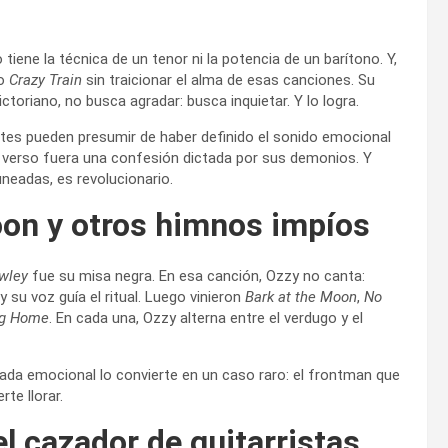
iene la técnica de un tenor ni la potencia de un barítono. Y,
o
Crazy Train
sin traicionar el alma de esas canciones. Su
ctoriano, no busca agradar: busca inquietar. Y lo logra.
ntes pueden presumir de haber definido el sonido emocional
 verso fuera una confesión dictada por sus demonios. Y
neadas, es revolucionario.
oon y otros himnos impíos
wley
fue su misa negra. En esa canción, Ozzy no canta:
 su voz guía el ritual. Luego vinieron
Bark at the Moon
,
No
ng Home
. En cada una, Ozzy alterna entre el verdugo y el
ada emocional lo convierte en un caso raro: el frontman que
te llorar.
l cazador de guitarristas