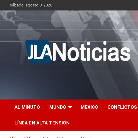
Skip
sábado, agosto 8, 2026
to
content
Información relevante en tiempo real.
Jlanoticias
AL MINUTO
MUNDO
MÉXICO
CONFLICTOS
LÍNEA EN ALTA TENSIÓN