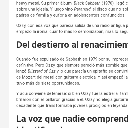
heavy metal. Su primer álbum,
Black Sabbath
(1970), llegó 
sobre una iglesia. Y luego vino
Paranoid
, el disco que no s
padres de familia y euforia en adolescentes confundidos.
Ozzy, con esa voz que parecía salida de una radio antigua po
empezó la ironía: cuanto más lo demonizaban, más lo segu
Del destierro al renacimien
Cuando fue expulsado de Sabbath en 1979 por su impredeci
definitiva. Pero Ozzy, que siempre pareció más zombie que 
lanzó
Blizzard of Ozz
y lo que parecía un epitafio se convir
de Mozart del metal con guitarra eléctrica. Y así empezó l
tuvo más de siete oportunidades.
Y aquí conviene detenerse: si bien Ozzy fue la estrella, ta
brillaron con él; brillaron gracias a él. Ozzy no elegía guita
decadente que transformaba jóvenes prodigios en leyenda
La voz que nadie comprend