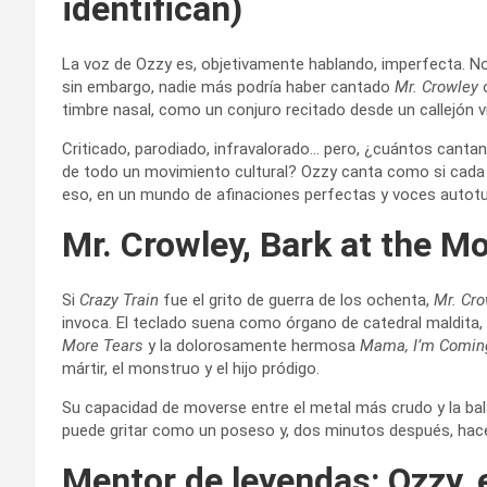
identifican)
La voz de Ozzy es, objetivamente hablando, imperfecta. No t
sin embargo, nadie más podría haber cantado
Mr. Crowley
timbre nasal, como un conjuro recitado desde un callejón vi
Criticado, parodiado, infravalorado… pero, ¿cuántos canta
de todo un movimiento cultural? Ozzy canta como si cada
eso, en un mundo de afinaciones perfectas y voces autotu
Mr. Crowley, Bark at the M
Si
Crazy Train
fue el grito de guerra de los ochenta,
Mr. Cro
invoca. El teclado suena como órgano de catedral maldita, y
More Tears
y la dolorosamente hermosa
Mama, I’m Comi
mártir, el monstruo y el hijo pródigo.
Su capacidad de moverse entre el metal más crudo y la bal
puede gritar como un poseso y, dos minutos después, hacer
Mentor de leyendas: Ozzy, e