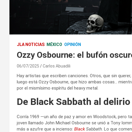
JLA NOTICIAS
MÉXICO
OPINIÓN
Ozzy Osbourne: el bufón oscur
06/07/2025
Carlos Abuadili
Hay artistas que escriben canciones. Otros, que sin querer, 
luego está Ozzy Osbourne, que hizo ambas cosas… mientr
por el mismísimo espíritu del heavy metal.
De Black Sabbath al delirio
Corría 1969 —un año de paz y amor en Woodstock, pero t
joven llamado John Michael Osbourne se unió a Tony Iommi,
más a azufre que a incienso:
Black
Sabbath
. Lo que comen