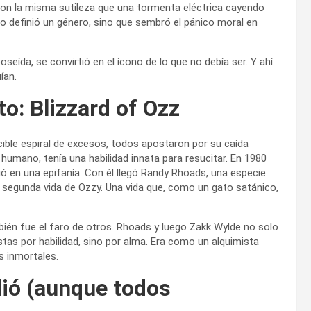
con la misma sutileza que una tormenta eléctrica cayendo
olo definió un género, sino que sembró el pánico moral en
seída, se convirtió en el ícono de lo que no debía ser. Y ahí
ían.
to: Blizzard of Ozz
ble espiral de excesos, todos apostaron por su caída
humano, tenía una habilidad innata para resucitar. En 1980
tió en una epifanía. Con él llegó Randy Rhoads, una especie
a segunda vida de Ozzy. Una vida que, como un gato satánico,
mbién fue el faro de otros. Rhoads y luego Zakk Wylde no solo
rristas por habilidad, sino por alma. Era como un alquimista
s inmortales.
ió (aunque todos