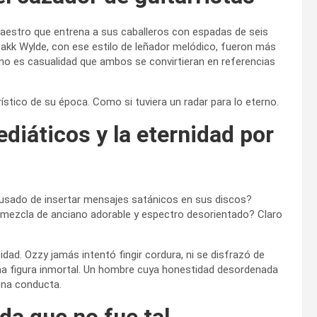
maestro que entrena a sus caballeros con espadas de seis
akk Wylde, con ese estilo de leñador melódico, fueron más
no es casualidad que ambos se convirtieran en referencias
rrístico de su época. Como si tuviera un radar para lo eterno.
iáticos y la eternidad por
cusado de insertar mensajes satánicos en sus discos?
 mezcla de anciano adorable y espectro desorientado? Claro
idad. Ozzy jamás intentó fingir cordura, ni se disfrazó de
 una figura inmortal. Un hombre cuya honestidad desordenada
ena conducta.
da que no fue tal