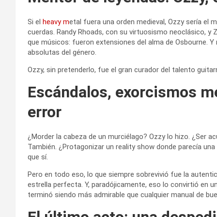
Si el
heavy m
etal fuera una orden medieval, Ozzy sería el 
cuerdas. Randy Rhoads, con su virtuosismo neoclásico, y Z
que músicos: fueron extensiones del alma de Osbourne. Y 
absolutas del género.
Ozzy, sin pretenderlo, fue el gran curador del talento guita
Escándalos, exorcismos med
error
¿Morder la cabeza de un murciélago? Ozzy lo hizo. ¿Ser a
También. ¿Protagonizar un reality show donde parecía una
que sí.
Pero en todo eso, lo que siempre sobrevivió fue la autentic
estrella perfecta. Y, paradójicamente, eso lo convirtió en
terminó siendo más admirable que cualquier manual de bu
El último acto: una despedi