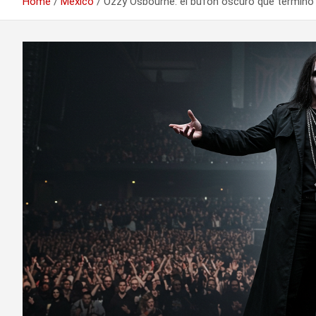
Home
México
Ozzy Osbourne: el bufón oscuro que terminó