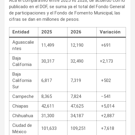
Acá el comparativo entre 2025 vs 2026, de acuerdo con lo
publicado en el DOF, se suma ya el total del Fondo General
de participaciones y el Fondo de Fomento Municipal, las
cifras se dan en millones de pesos.
Entidad
2025
2026
Variación
Aguascalie
11,499
12,190
+691
ntes
Baja
30,317
32,490
+2,173
California
Baja
California
6,817
7,319
+502
Sur
Campeche
8,365
7,824
−541
Chiapas
42,611
47,625
+5,014
Chihuahua
31,300
34,187
+2,887
Ciudad de
101,633
109,251
+7,618
México