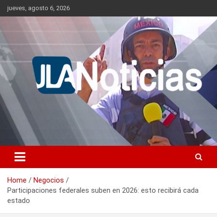
Skip
jueves, agosto 6, 2026
to
content
Información relevante en tiempo real.
Jlanoticias
Home
Negocios
Participaciones federales suben en 2026: esto recibirá cada
estado