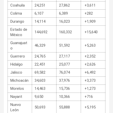
Coahuila
24,251
27,862
+3,611
Colima
6,107
6,389
+282
Durango
14,114
16,023
+1,909
Estado de
144,692
160,332
+15,640
México
Guanajuat
46,329
51,592
+5,263
o
Guerrero
24,765
27,117
+2,352
Hidalgo
22,451
25,077
+2,626
Jalisco
69,582
76,074
+6,492
Michoacán
34,603
37,976
+3,373
Morelos
14,463
15,736
+1,273
Nayarit
9,650
10,366
+716
Nuevo
50,693
55,888
+5,195
León