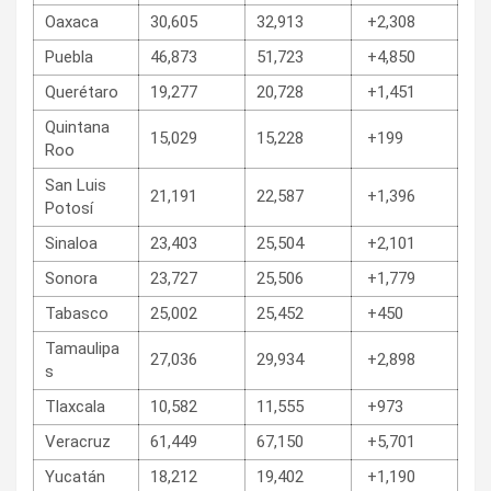
Oaxaca
30,605
32,913
+2,308
Puebla
46,873
51,723
+4,850
Querétaro
19,277
20,728
+1,451
Quintana
15,029
15,228
+199
Roo
San Luis
21,191
22,587
+1,396
Potosí
Sinaloa
23,403
25,504
+2,101
Sonora
23,727
25,506
+1,779
Tabasco
25,002
25,452
+450
Tamaulipa
27,036
29,934
+2,898
s
Tlaxcala
10,582
11,555
+973
Veracruz
61,449
67,150
+5,701
Yucatán
18,212
19,402
+1,190