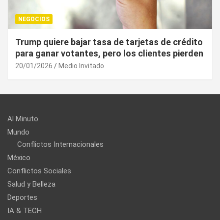
NEGOCIOS
¿Cuál es el “arma nuclear económica” que la
UE puede utilizar contra EU?
20/01/2026
Medio Invitado
Al Minuto
Mundo
Conflictos Internacionales
México
Conflictos Sociales
Salud y Belleza
Deportes
IA & TECH