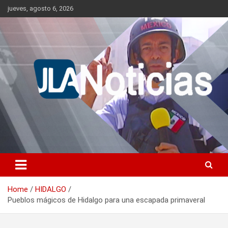
Skip
jueves, agosto 6, 2026
to
content
Información relevante en tiempo real.
Jlanoticias
Home
HIDALGO
Pueblos mágicos de Hidalgo para una escapada primaveral