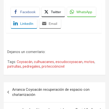
Facebook
Twitter
WhatsApp
LinkedIn
Email
Dejanos un comentario:
Tags:
Coyoacán
,
culhuacanes
,
escudocoyoacan
,
motos
,
patrullas
,
pedregales
,
proteccióncivil
Navegación
Arranca Coyoacán recuperación de espacio con
de
chatarrización
entradas