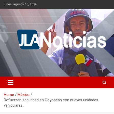
Skip
lunes, agosto 10, 2026
to
content
Información relevante en tiempo real.
Jlanoticias
Home
México
Refuerzan seguridad en Coyoacán con nuevas unidades
vehiculares.