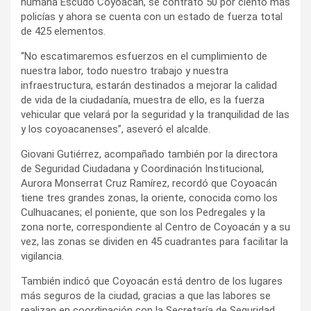
humana Escudo Coyoacán, se contrató 50 por ciento más
policías y ahora se cuenta con un estado de fuerza total
de 425 elementos.
“No escatimaremos esfuerzos en el cumplimiento de
nuestra labor, todo nuestro trabajo y nuestra
infraestructura, estarán destinados a mejorar la calidad
de vida de la ciudadanía, muestra de ello, es la fuerza
vehicular que velará por la seguridad y la tranquilidad de las
y los coyoacanenses”, aseveró el alcalde.
Giovani Gutiérrez, acompañado también por la directora
de Seguridad Ciudadana y Coordinación Institucional,
Aurora Monserrat Cruz Ramírez, recordó que Coyoacán
tiene tres grandes zonas, la oriente, conocida como los
Culhuacanes; el poniente, que son los Pedregales y la
zona norte, correspondiente al Centro de Coyoacán y a su
vez, las zonas se dividen en 45 cuadrantes para facilitar la
vigilancia.
También indicó que Coyoacán está dentro de los lugares
más seguros de la ciudad, gracias a que las labores se
realizan en coordinación con la Secretaría de Seguridad