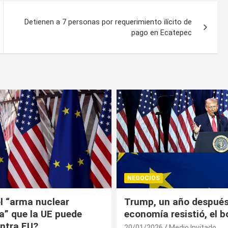
Detienen a 7 personas por requerimiento ilícito de
pago en Ecatepec
NEGOCIOS
 año después: la
¿Universitarios deben 
esistió, el bolsillo no
Constancia Fiscal par
reinscribirse? Esto dic
Medio Invitado