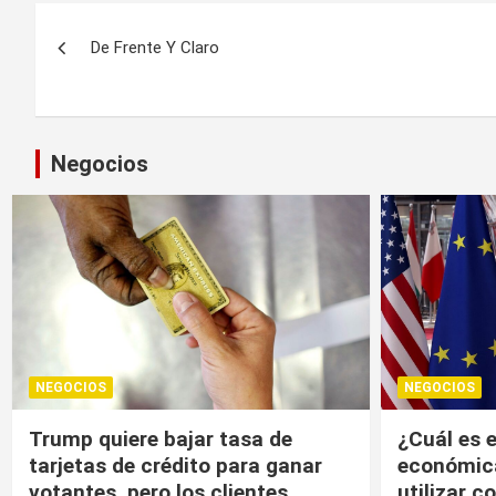
Navegación
De Frente Y Claro
de
entradas
Negocios
NEGOCIOS
NEGOCIOS
¿Cuál es el “arma nuclear
Trump, un
económica” que la UE puede
economía r
utilizar contra EU?
20/01/2026