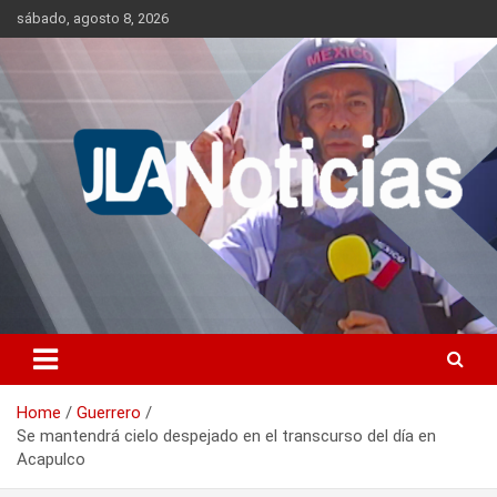
Skip
sábado, agosto 8, 2026
to
content
Información relevante en tiempo real.
Jlanoticias
Home
Guerrero
Se mantendrá cielo despejado en el transcurso del día en
Acapulco