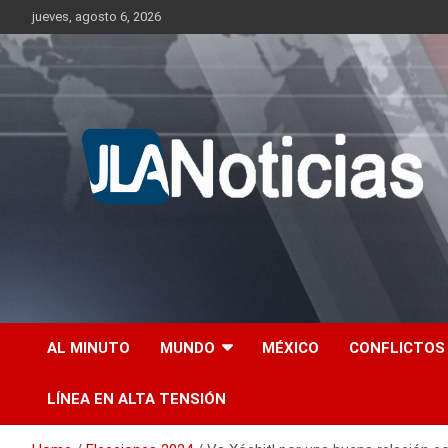
Skip
jueves, agosto 6, 2026
to
content
Información relevante en tiempo real.
Jlanoticias
AL MINUTO
MUNDO
MÉXICO
CONFLICTOS
LÍNEA EN ALTA TENSIÓN