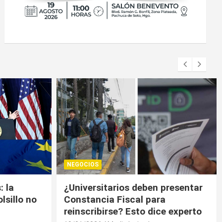
NEGOCIOS
presentar
Trump contiene el déficit
a
comercial de bienes, pero sin
e experto
descenso