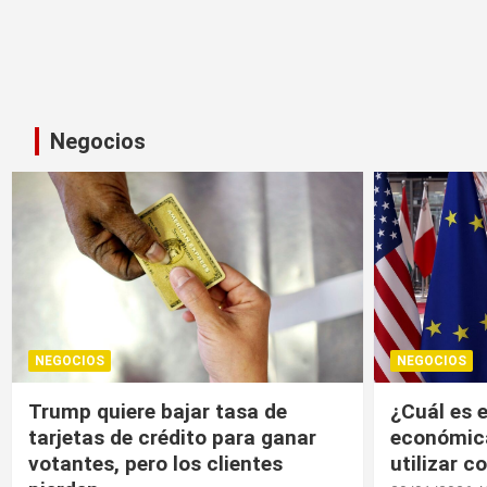
Negocios
NEGOCIOS
NEGOCIOS
¿Cuál es el “arma nuclear
Trump, un
económica” que la UE puede
economía r
utilizar contra EU?
20/01/2026