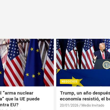
NEGOCIOS
 año después: la
¿Universitarios deben 
esistió, el bolsillo no
Constancia Fiscal par
reinscribirse? Esto dic
Medio Invitado