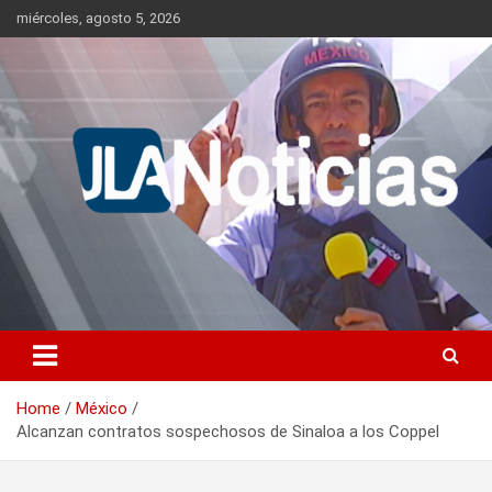
Skip
miércoles, agosto 5, 2026
to
content
Información relevante en tiempo real.
Jlanoticias
Home
México
Alcanzan contratos sospechosos de Sinaloa a los Coppel