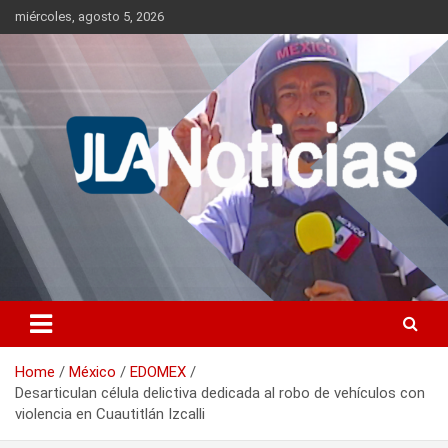
Skip
miércoles, agosto 5, 2026
to
content
Información relevante en tiempo real.
Jlanoticias
Home
México
EDOMEX
Desarticulan célula delictiva dedicada al robo de vehículos con
violencia en Cuautitlán Izcalli