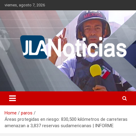
Skip
viernes, agosto 7, 2026
to
content
Información relevante en tiempo real.
Jlanoticias
Home
paros
Áreas protegidas en riesgo: 830,500 kilómetros de carreteras
amenazan a 3,837 reservas sudamericanas | INFORME