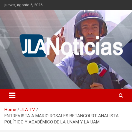
Skip
jueves, agosto 6, 2026
to
content
Información relevante en tiempo real.
Jlanoticias
Home
JLA TV
ENTREVISTA A MARIO ROSALES BETANCOURT-ANALISTA
POLÍTICO Y ACADÉMICO DE LA UNAM Y LA UAM