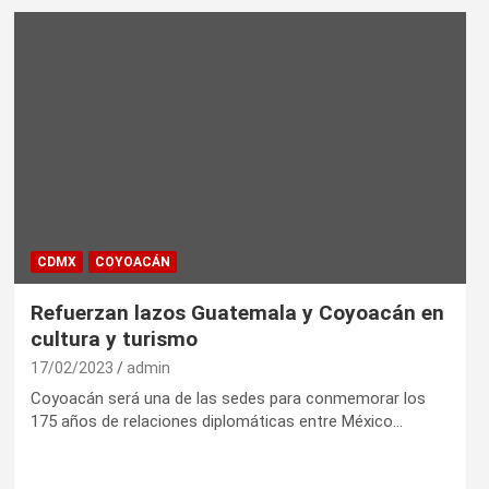
CDMX
COYOACÁN
Refuerzan lazos Guatemala y Coyoacán en
cultura y turismo
17/02/2023
admin
Coyoacán será una de las sedes para conmemorar los
175 años de relaciones diplomáticas entre México…