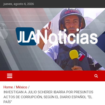
Skip
jueves, agosto 6, 2026
to
content
Información relevante en tiempo real.
Jlanoticias
Home
México
INVESTIGAN A JULIO SCHERER IBARRA POR PRESUNTOS
ACTOS DE CORRUPCIÓN, SEGÚN EL DIARIO ESPAÑOL “EL
PAÍS”