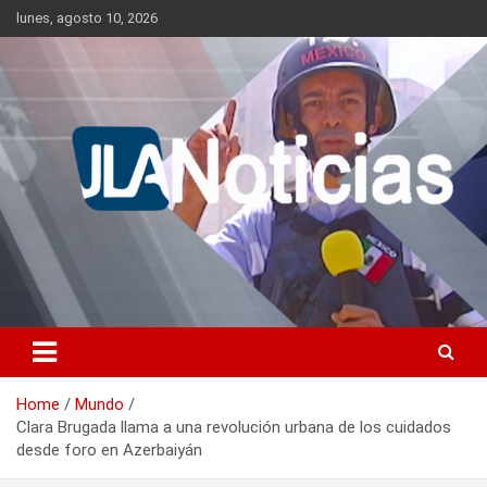
Skip
lunes, agosto 10, 2026
to
content
Información relevante en tiempo real.
Jlanoticias
Home
Mundo
Clara Brugada llama a una revolución urbana de los cuidados
desde foro en Azerbaiyán